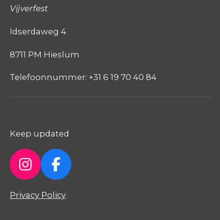
Vijverfest
Idserdaweg 4
8711 PM Hieslum
Telefoonnummer: +31 6 19 70 40 84
Keep updated
I
F
n
a
Privacy Policy
s
c
t
e