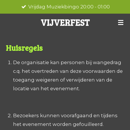
Vrijdag Muziekbingo 20:00 - 01:00
Ga
direct
VIJVERFEST
naar
de
hoofdinhoud
Huisregels
De organisatie kan personen bij wangedrag
c.q. het overtreden van deze voorwaarden de
toegang weigeren of verwijderen van de
locatie van het evenement.
Bezoekers kunnen voorafgaand en tijdens
het evenement worden gefouilleerd.