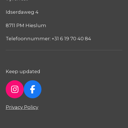
Idserdaweg 4
8711 PM Hieslum
Telefoonnummer: +31 6 19 70 40 84
Keep updated
I
F
n
a
Privacy Policy
s
c
t
e
a
b